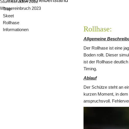
Info Wurfscheibenstand
Sturmschaden 2022
Wassereinbruch 2023
Trap
Skeet
Rollhase
Rollhase:
Informationen
Allgemeine Beschreib
Der Rollhase ist eine jag
Boden rollt. Dieser simu
ist der Rollhase deutlic
Timing.
Ablauf
Der Schütze steht an ein
kurzen Moment, in dem d
anspruchsvoll. Fehlerve