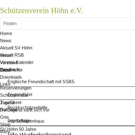
Schützenverein Höhn e.V.
Finden
Home
News
Aktuell SV Höhn
Aktuell RSB
Verein
Vereins Kalender
Vorstand
Feedback
Geschichte
Bilder
Downloads
Englische Freundschaft mit SSBS
Links
Reservierungen
Englandfahrt
Schützenhaus
Trap/Skeet
Jugend
Bezirkschützenbälle
Rollhase
Die Jugend stellt sich vor
Orte
Jugendtage
Info Schützenhaus
Shop
SV Höhn 50 Jahre
Mehr...